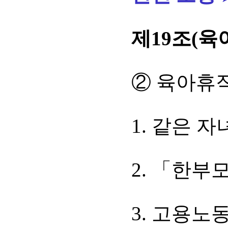
제19조(육
② 육아휴직
1. 같은 
2. 「한부
3. 고용노