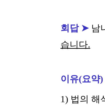
회답 ➤
남
습니다.
이유(요약)
1) 법의 