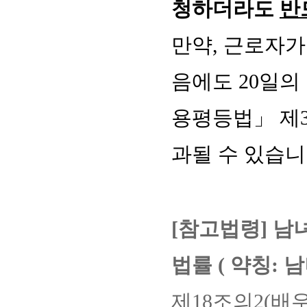
청하더라도
반
만약, 근로자
음에도 20일의
용평등법」 제
과될 수 있습니
[참고법령]
남
법률 ( 약칭: 
제18조의2(배