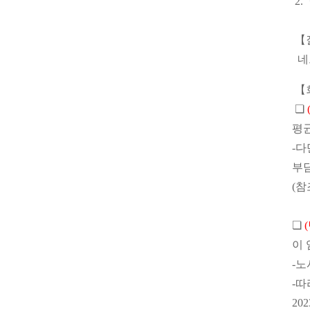
2.
【
네
【
❏
평
-
부
(참
❏
이 
-노
-따
202