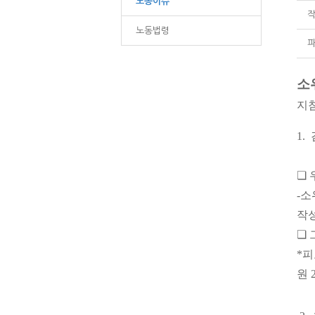
노동이슈
작
노동법령
파
소
지침
1.
❏ 
-소
작성
❏ 
*
원 2