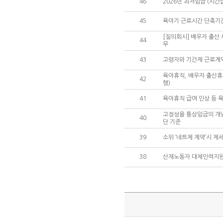
46
2026년 최저임금 (시간급
45
육아기 근로시간 단축기간
[질의회시] 배우자 출산
44
무
43
고령자와 기간제 근로계
육아휴직, 배우자 출산휴가
42
행)
41
육아휴직 급여 인상 등 육아
고정성을 통상임금의 개념
40
단 기준
39
소위 ‘네트제 계약’시 
38
산재노동자 대체인력지원 