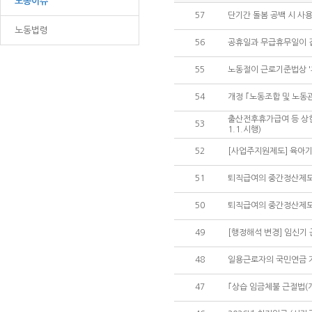
노동이슈
57
단기간 돌봄 공백 시 사용가
노동법령
56
공휴일과 무급휴무일이 겹
55
노동절이 근로기준법상 '
54
개정 ｢노동조합 및 노동관계
출산전후휴가급여 등 상한
53
1.1.시행)
52
[사업주지원제도] 육아기 1
51
퇴직급여의 중간정산제도 
50
퇴직급여의 중간정산제도 
49
[행정해석 변경] 임신기
48
일용근로자의 국민연금 가입
47
｢상습 임금체불 근절법(개정